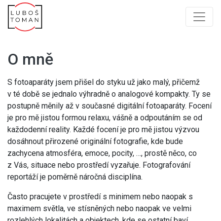
O mně
S fotoaparáty jsem přišel do styku už jako malý, přičemž
v té době se jednalo výhradně o analogové kompakty. Ty se
postupně měnily až v současné digitální fotoaparáty. Focení
je pro mě jistou formou relaxu, vášně a odpoutáním se od
každodenní reality. Každé focení je pro mě jistou výzvou
dosáhnout přirozené originální fotografie, kde bude
zachycena atmosféra, emoce, pocity, …, prostě něco, co
z Vás, situace nebo prostředí vyzařuje. Fotografování
reportáží je poměrně náročná disciplína.
Často pracujete v prostředí s minimem nebo naopak s
maximem světla, ve stísněných nebo naopak ve velmi
rozlehlých lokalitách a objektech, kde se ostatní baví.