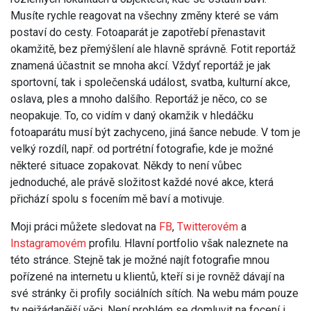
Musíte rychle reagovat na všechny změny které se vám
postaví do cesty. Fotoaparát je zapotřebí přenastavit
okamžitě, bez přemýšlení ale hlavně správně. Fotit reportáž
znamená účastnit se mnoha akcí. Vždyť reportáž je jak
sportovní, tak i společenská událost, svatba, kulturní akce,
oslava, ples a mnoho dalšího. Reportáž je něco, co se
neopakuje. To, co vidím v daný okamžik v hledáčku
fotoaparátu musí být zachyceno, jiná šance nebude. V tom je
velký rozdíl, např. od portrétní fotografie, kde je možné
některé situace zopakovat. Někdy to není vůbec
jednoduché, ale právě složitost každé nové akce, která
přichází spolu s focením mě baví a motivuje.
Moji práci můžete sledovat na
FB
,
Twitterovém
a
Instagramovém
profilu. Hlavní portfolio však naleznete na
této stránce. Stejně tak je možné najít fotografie mnou
pořízené na internetu u klientů, kteří si je rovněž dávají na
své stránky či profily sociálních sítích. Na webu mám pouze
ty nejžádanější věci. Není problém se domluvit na focení i