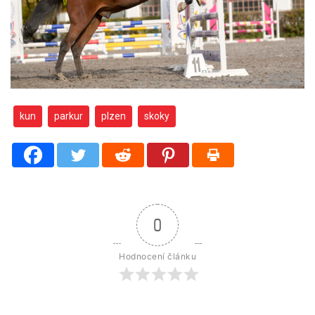
kun
parkur
plzen
skoky
0
Hodnocení článku