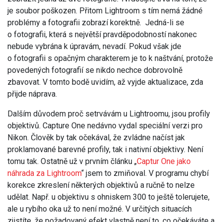
je soubor poškozen. Přitom Lightroom s tím nemá žádné
problémy a fotografii zobrazí korektně. Jedná-li se
o fotografii, která s největší pravděpodobností nakonec
nebude vybrána k úpravám, nevadí. Pokud však jde
o fotografii s opačným charakterem je to k naštvání, protože
povedených fotografií se nikdo nechce dobrovolně
zbavovat. V tomto bodě uvidím, až vyjde aktualizace, zda
přijde náprava.
Dalším důvodem proč setrvávám u Lightroomu, jsou profily
objektivů. Capture One nedávno vydal speciální verzi pro
Nikon. Člověk by tak očekával, že zvládne načíst jak
proklamované barevné profily, tak i nativní objektivy. Není
tomu tak. Ostatně už v prvním článku „
Captur One jako
náhrada za Lightroom
“ jsem to zmiňoval. V programu chybí
korekce zkreslení některých objektivů a ručně to nelze
udělat. Např. u objektivu s ohniskem 300 to ještě tolerujete,
ale u rybího oka už to není možné. V určitých situacích
zjistíte, že požadovaný efekt vlastně není to, co očekáváte a