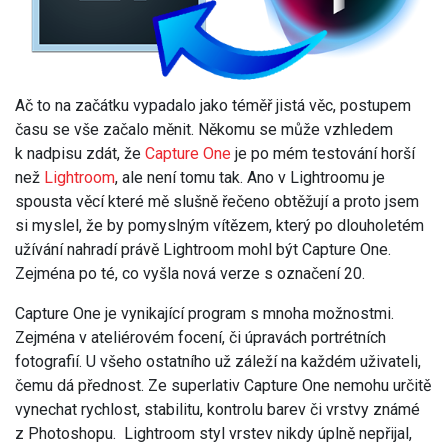
Ač to na začátku vypadalo jako téměř jistá věc, postupem
času se vše začalo měnit. Někomu se může vzhledem
k nadpisu zdát, že
Capture One
je po mém testování horší
než
Lightroom
, ale není tomu tak. Ano v Lightroomu je
spousta věcí které mě slušně řečeno obtěžují a proto jsem
si myslel, že by pomyslným vítězem, který po dlouholetém
užívání nahradí právě Lightroom mohl být Capture One.
Zejména po té, co vyšla nová verze s označení 20.
Capture One je vynikající program s mnoha možnostmi.
Zejména v ateliérovém focení, či úpravách portrétních
fotografií. U všeho ostatního už záleží na každém uživateli,
čemu dá přednost. Ze superlativ Capture One nemohu určitě
vynechat rychlost, stabilitu, kontrolu barev či vrstvy známé
z Photoshopu. Lightroom styl vrstev nikdy úplně nepřijal,