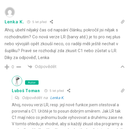
Lenka K.
5 let před
Ahoj, ubehl nějaký čas od napsání článku, pokročil jsi nějak s
rozhodnutím? Co nová verze LR (barvy atd.) je to pro nej plus
nebo vývojáři opět zkouší neco, co raději měli ještě nechat v
šuplíku? Pravé se rozhodují zda zkusit C1 nebo zůstat u LR.
Díky za odpověď, Lenka
Odpovědět
0
Autor
Luboš Toman
5 let před
Odpovědět na
Lenka K.
Ahoj, novou verzi LR, resp. její nové funkce jsem otestoval a
porovnal s C1. Určitě je to posun dobrým směrem. Jak LR tak
C1 mají něco co jednomu bude vyhovovat a druhému zase ne.
V tomto ohledu je vhodné, aby si každý zkusil oba programy a