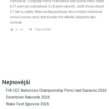
rozhodl se. V případě mého rozhodnutí zda zůstat nebo odejít
k C1 jsem již rozhodnutý. S LR jsem skončil. Jestli chceš zkusit
C1 tak tu udělej. Nebo počkej ještě pár dní a můžeš otestovat
rovnou novou verzi, která bude mit několik vylepšení ale i
novinek.
Odpovědět
0
Nejnovější
FIA CEZ Autocross Championship Porici nad Sazavou 2026
Downtown Rakovník 2026
Wake Fest Ejpovice 2026