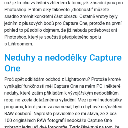
což je trochu zvláštní vzhledem k tomu, jak zásadní jsou pro
Photoshop. Přitom díky takovéto „drobnosti“ můžete
snadno změnit konkrétní část obrazu. Ostatně vrstvy byly
jedním z plusových bodů pro Capture One, protože na první
pohled to působilo dojmem, že již nebudu potřebovat ani
Photoshop, který je součástí předplatného spolu
s Lihtroomem.
Neduhy a nedodělky Capture
One
Proč opět odkládám odchod z Lightroomu? Protože kromě
vynikající funkčnosti měl Capture One na mém PC i některé
neduhy, které zatím přikládám k vývojářským nedodělkům,
resp. ne zcela dotaženému vyladění. Mezi první nedostatky
programu, které jsem zaznamenal, bylo chybové ne/načtení
RAW souborů. Naprosto pravidelně se mi stává, že z cca
100 originálních RAW fotografií nedokáže Capture One
zobrazit jednu až dvě fotografie. Tvrdošíjně trvá na tom, že